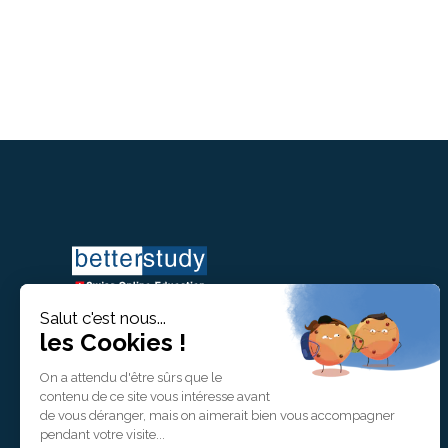
BetterStudy est certifié EduQua, le
label suisse de qualité dans la
formation professionnelle.
info@betterstudy.ch
+41 (0)22 535 41 94